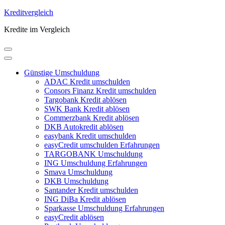
Zum
Kreditvergleich
Inhalt
Kredite im Vergleich
springen
(Enter
drücken)
Günstige Umschuldung
ADAC Kredit umschulden
Consors Finanz Kredit umschulden
Targobank Kredit ablösen
SWK Bank Kredit ablösen
Commerzbank Kredit ablösen
DKB Autokredit ablösen
easybank Kredit umschulden
easyCredit umschulden Erfahrungen
TARGOBANK Umschuldung
ING Umschuldung Erfahrungen
Smava Umschuldung
DKB Umschuldung
Santander Kredit umschulden
ING DiBa Kredit ablösen
Sparkasse Umschuldung Erfahrungen
easyCredit ablösen